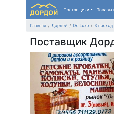
Поставщики
Товары
Главная
Дордой
De Luxe
3 проход
Поставщик Дорд