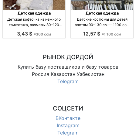
Детская одежда
Детская одежда
Детская кофточка из нежного
Детские костюмы для детей
трикотажа, размеры 80–120
ростом 90–130 см — 1100 сом
Детская трикотажная кофточка,
Детские костюмы, рост 90–130
3,43 $
12,57 $
≈300 сом
≈1 100 сом
р-р 80–120, мягкая, удобная,
см, 1100 сом
стильная, 300 сом
РЫНОК ДОРДОЙ
Купить базу поставщиков и базу товаров
Россия Казахстан Узбекистан
Telegram
СОЦСЕТИ
ВКонтакте
Instagram
Telegram