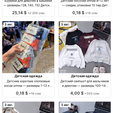
Буркини для девочек в Бишкеке
Детские носочки оптом 8–12 лет
— размеры 128, 140, 152 Детские
— скидки, упаковка 10 пар Дет.
буркини, плащевка, серый
носки оптом, 8–12 лет, уп. 10 шт.,
25,14 $
0,18 $
≈2 200 сом
≈16 сом
комбинированный верх, р-р
16 сом
128/140/152, 2200 сом,
ограниченная парти
3 авг.
3 авг.
Детская одежда
Детская одежда
Детские короткие хлопковые
Детский свитшот для мальчиков
носки оптом — размеры 1–12 лет
и девочек — размеры 100–140
Дет. короткие х/б носки, р-ры 1–4,
Детский свитшот, мягкий, р-р
0,18 $
4,00 $
≈16 сом
≈350 сом
4–8, 8–12 лет, уп. 10 шт.
100–140, 350 сом
3 авг.
3 авг.