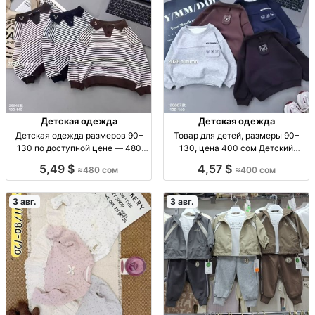
Детская одежда
Детская одежда
Детская одежда размеров 90–
Товар для детей, размеры 90–
130 по доступной цене — 480
130, цена 400 сом Детский
сом Детская одежда, р-р 90–130,
товар, р-ры 90–130, 400 сом
5,49 $
4,57 $
≈480 сом
≈400 сом
480 сом
3 авг.
3 авг.