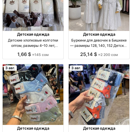
Детская одежда
Детская одежда
Детские хлопковые колготки
Буркини для девочек в Бишкеке
оптом, размеры 4–10 лет,
— размеры 128, 140, 152 Детские
комплект 12 штук Дет. х/б
буркини, плащевка, серый
1,66 $
25,14 $
≈145 сом
≈2 200 сом
колготки, р-р 4–10 лет, разн.
комбинированный верх, р-р
расцв., уп. 12 шт., опт.
128/140/152, 2200 сом,
ограниченная парти
3 авг.
3 авг.
Детская одежда
Детская одежда