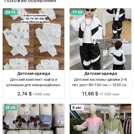
Похожие объявления
04:15
17:30
Детская одежда
Детская одежда
Детский комплект: кофта и
Детские костюмы-двойки 2–6
штанишки для новорождённых,
лет, рост 90–130 см — 1020 сом
размеры 62–86 Детский
Детский костюм-двойка, 2–6 лет,
2,74 $
11,66 $
≈240 сом
≈1 020 сом
комплект 2 пр.: кофта + штаны, р-
рост 90–130 см, пр-во Китай.
ры 62–86, 1 цв.
16:38
6 авг.