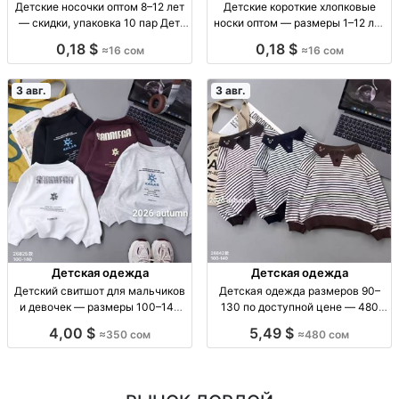
Детские носочки оптом 8–12 лет
Детские короткие хлопковые
— скидки, упаковка 10 пар Дет.
носки оптом — размеры 1–12 лет
носки оптом, 8–12 лет, уп. 10 шт.,
Дет. короткие х/б носки, р-ры 1–4,
0,18 $
0,18 $
≈16 сом
≈16 сом
16 сом
4–8, 8–12 лет, уп. 10 шт.
3 авг.
3 авг.
Детская одежда
Детская одежда
Детский свитшот для мальчиков
Детская одежда размеров 90–
и девочек — размеры 100–140
130 по доступной цене — 480
Детский свитшот, мягкий, р-р
сом Детская одежда, р-р 90–130,
4,00 $
5,49 $
≈350 сом
≈480 сом
100–140, 350 сом
480 сом