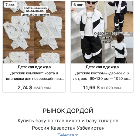
7 авг.
6 авг.
Детская одежда
Детская одежда
Детский комплект: кофта и
Детские костюмы-двойки 2–6
штанишки для новорождённых,
лет, рост 90–130 см — 1020 сом
размеры 62–86 Детский
Детский костюм-двойка, 2–6 лет,
2,74 $
11,66 $
≈240 сом
≈1 020 сом
комплект 2 пр.: кофта + штаны, р-
рост 90–130 см, пр-во Китай.
ры 62–86, 1 цв.
РЫНОК ДОРДОЙ
Купить базу поставщиков и базу товаров
Россия Казахстан Узбекистан
Telegram