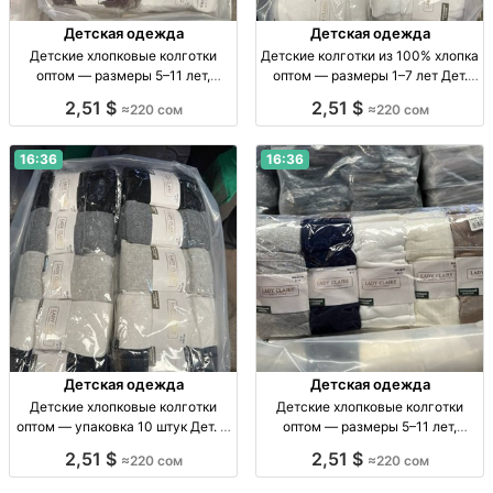
Детская одежда
Детская одежда
Детские хлопковые колготки
Детские колготки из 100% хлопка
оптом — размеры 5–11 лет,
оптом — размеры 1–7 лет Дет.
упаковка 10 штук Дет. х/б
хлопк. колготки, р-р 1–3, 3–5, 5–7
2,51 $
2,51 $
≈220 сом
≈220 сом
колготки, р-р 5–7, 7–9, 9–11 лет,
лет, уп. 10 шт.
уп. 10 шт.
16:36
16:36
Детская одежда
Детская одежда
Детские хлопковые колготки
Детские хлопковые колготки
оптом — упаковка 10 штук Дет. х/
оптом — размеры 5–11 лет,
б колготки, р-ры 5–7, 7–9, 9–11
упаковка 10 штук Дет. хлопк.
2,51 $
2,51 $
≈220 сом
≈220 сом
лет, уп. 10 шт.
колготки, р-ры 5–7, 7–9, 9–11 лет,
уп. 10 шт.