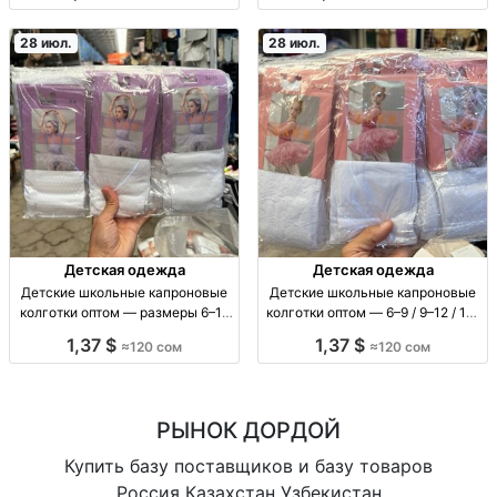
160 сом, розн. 250 сом.
рисунком; р-ры 6-9, 9-12, 12-15
лет; упак. 6 шт
28 июл.
28 июл.
Детская одежда
Детская одежда
Детские школьные капроновые
Детские школьные капроновые
колготки оптом — размеры 6–15
колготки оптом — 6–9 / 9–12 / 12–
лет Колготки детские школьные,
15 лет колготки детские
1,37 $
1,37 $
≈120 сом
≈120 сом
капрон (тонкие), для
школьные, капрон, опт; размеры:
повседневной носки. Размеры:
6–9, 9–12, 12–15 лет; 12 шт/уп
6–9, 9–12, 12–15 лет. У
РЫНОК ДОРДОЙ
Купить базу поставщиков и базу товаров
Россия Казахстан Узбекистан