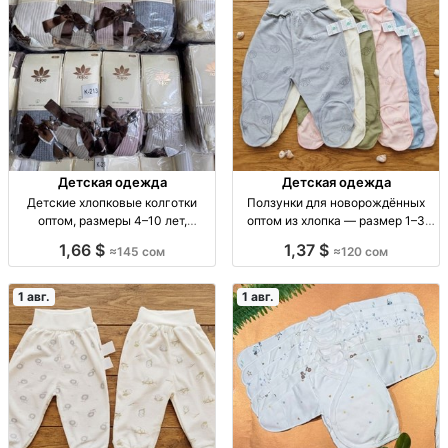
Детская одежда
Детская одежда
Детские хлопковые колготки
Ползунки для новорождённых
оптом, размеры 4–10 лет,
оптом из хлопка — размер 1–3
комплект 12 штук Дет. х/б
месяца Ползунки ХБ, 1–3 мес.,
1,66 $
1,37 $
≈145 сом
≈120 сом
колготки, р-р 4–10 лет, разн.
уп. 6 шт.; опт 120 сом/шт., розн.
расцв., уп. 12 шт., опт.
240 сом/шт.
1 авг.
1 авг.