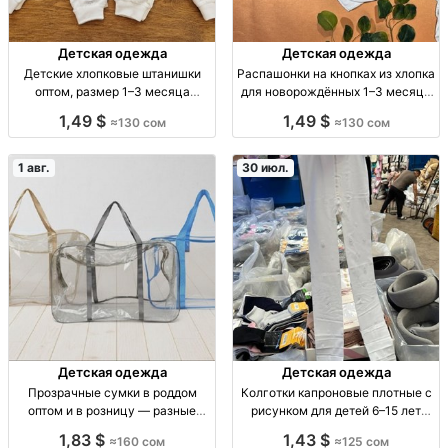
Детская одежда
Детская одежда
Детские хлопковые штанишки
Распашонки на кнопках из хлопка
оптом, размер 1–3 месяца
для новорождённых 1–3 месяца
Штанишки х/б, пачка 6 шт., р-р
оптом Распашонки х/б на
1,49 $
1,49 $
≈130 сом
≈130 сом
стандарт, 1–3 мес., опт
кнопках, 1–3 мес., уп. 6 шт., опт от
130 сом
1 авг.
30 июл.
Детская одежда
Детская одежда
Прозрачные сумки в роддом
Колготки капроновые плотные с
оптом и в розницу — разные
рисунком для детей 6–15 лет
расцветки Прозрачные сумки в
оптом детские капроновые
1,83 $
1,43 $
≈160 сом
≈125 сом
роддом, разные расцв., опт от
колготки плотно/плотн, с