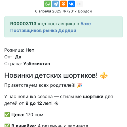
6 апреля 2025 №72317 Дордой
R00003113
код поставщика в
Базе
Поставщиков рынка Дордой
Розница:
Нет
Опт:
Да
Страна:
Узбекистан
Новинки детских шортиков! ⚜️
Приветствуем всех родителей! 🎉
У нас новинка сезона — стильные
шортики
для
детей от
9 до 12 лет
! ☀️
✅
Цена:
170 сом
✅
В линейке:
4 различных варианта