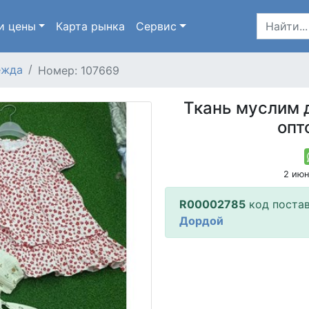
и цены
Карта
рынка
Сервис
ежда
Номер: 107669
Ткань муслим 
опт
2 ию
R00002785
код поста
Дордой