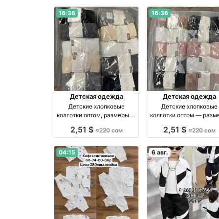
16:36
16:36
Детская одежда
Детская одежда
Детские хлопковые
Детские хлопковые
колготки оптом, размеры 1–
колготки оптом — разм
7 лет — упаковка 10 штук
3–11 лет, упаковка 10 ш
2,51 $
2,51 $
≈220 сом
≈220 сом
оптом производство
оптом
Россия
04:15
6 авг.