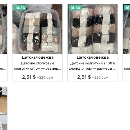
16:36
16:36
16
Детская одежда
Детская одежда
Детские хлопковые
Детские колготки из 100%
еры
колготки оптом — размеры
хлопка оптом — размеры 1–
кол
тук
5–11 лет, упаковка 10 штук
7 лет оптом производство
2,51 $
2,51 $
≈220 сом
≈220 сом
оптом производство
Киргизия
п
Россия