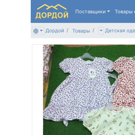
Поставщики
Товары
Дордой
Детская од
Товары