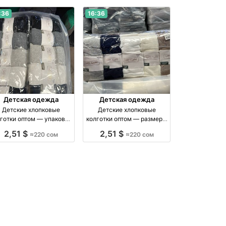
:36
16:36
Детская одежда
Детская одежда
Детские хлопковые
Детские хлопковые
готки оптом — упаковка
колготки оптом — размеры
10 штук оптом
5–11 лет, упаковка 10 штук
2,51 $
2,51 $
≈220 сом
≈220 сом
роизводство Киргизия
оптом производство
Россия