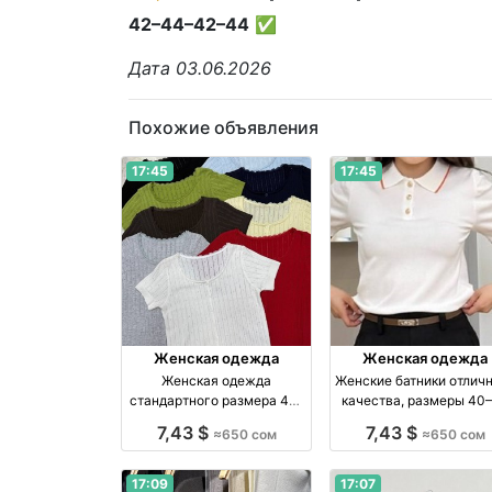
42–44–42–44
✅
Дата 03.06.2026
Похожие объявления
17:45
17:45
Женская одежда
Женская одежда
Женская одежда
Женские батники отлич
стандартного размера 40–
качества, размеры 40
46 в наличии — купить по
— купить в наличии
7,43 $
7,43 $
≈650 сом
≈650 сом
цене 650 сом
производство Киргиз
17:09
17:07