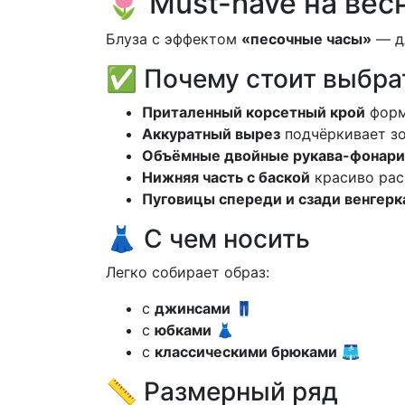
🌷 Must-have на вес
Блуза с эффектом
«песочные часы»
— дл
✅ Почему стоит выбра
Приталенный корсетный крой
форм
Аккуратный вырез
подчёркивает зо
Объёмные двойные рукава-фонари
Нижняя часть с баской
красиво рас
Пуговицы спереди и сзади венгерк
👗 С чем носить
Легко собирает образ:
с
джинсами
👖
с
юбками
👗
с
классическими брюками
🩳
📏 Размерный ряд