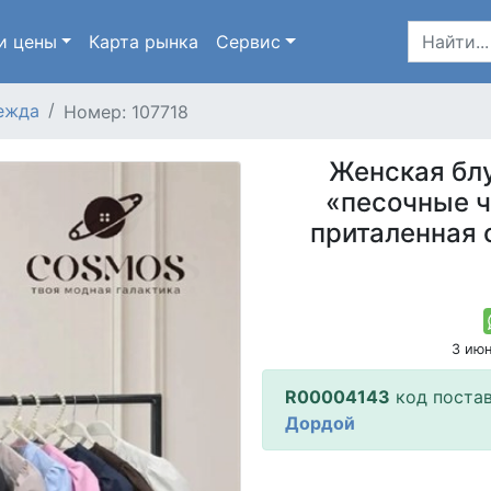
и цены
Карта
рынка
Сервис
ежда
Номер: 107718
Женская бл
«песочные ч
приталенная 
3 ию
R00004143
код поста
Дордой