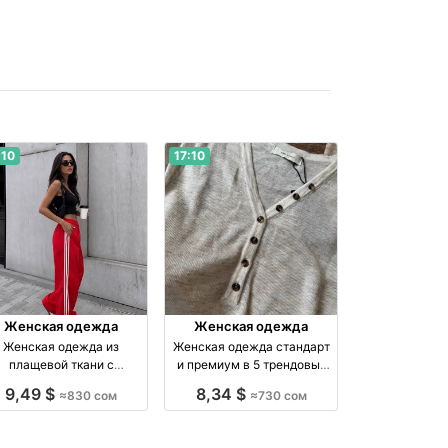
:10
17:10
Женская одежда
Женская одежда
Женская одежда из
Женская одежда стандарт
плащевой ткани с
и премиум в 5 трендовых
рманом и регуляторами
оттенках — 730 сом
9,49 $
8,34 $
≈830 сом
≈730 сом
— тренд 2026–2027
производство Киргизия
роизводство Киргизия
бренд Made in Kyrgyzstan