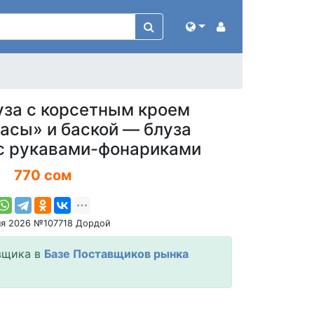
уза с корсетным кроем
асы» и баской — блуза
с рукавами-фонариками
770 сом
ня 2026 №107718 Дордой
вщика в
Базе Поставщиков рынка