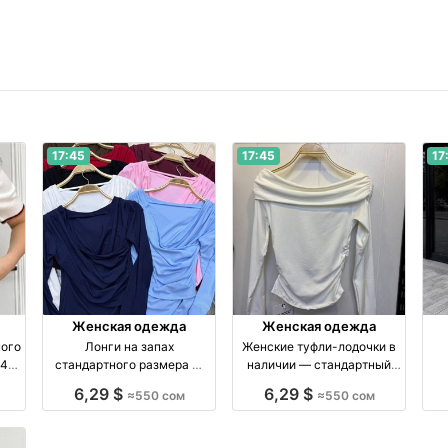
17:45
17:45
17
Женская одежда
Женская одежда
ного
Лонги на запах
Женские туфли-лодочки в
–48
стандартного размера —
наличии — стандартный
купить в наличии
размер, 550 сом
ка
6,29 $
6,29 $
≈550 сом
≈550 сом
ия
производство Киргизия
производство Киргизия
п