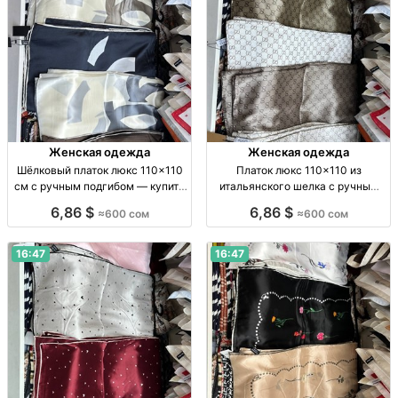
Женская одежда
Женская одежда
Шёлковый платок люкс 110×110
Платок люкс 110×110 из
см с ручным подгибом — купить
итальянского шелка с ручным
за 600 сом Платок люкс, итал.
подгибом Платок люкс, итал.
6,86 $
6,86 $
≈600 сом
≈600 сом
шёлк, 110×110 см, ручн. подгиб,
шелк, 110×110 см, ручн. подгиб,
пр-во Китай, 600 сом
пр-во Китай, 600 сом
16:47
16:47