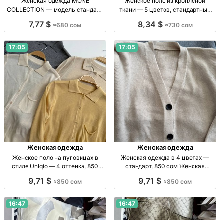
Женская одежда MONE
Женское поло из кропленой
COLLECTION — модель стандарт
ткани — 5 цветов, стандартный
в 6 нюдовых оттенках Женская
размер Жен. поло, кроп. ткань, р-
7,77 $
8,34 $
≈680 сом
≈730 сом
одежда, р-р стандарт, 6 нюд.
р стандарт, 5 цв.
оттенков, собств. пр-во, 680 сом
17:05
17:05
Женская одежда
Женская одежда
Женское поло на пуговицах в
Женская одежда в 4 цветах —
стиле Uniqlo — 4 оттенка, 850
стандарт, 850 сом Женская
сом Жен. поло на пуговицах,
одежда, 4 цвета, р-р стандарт,
9,71 $
9,71 $
≈850 сом
≈850 сом
стандартный р-р, 4 оттенка,
собств. пр-во, 850 сом
мягкая износостойкая ткань, 850
сом.
16:47
16:47