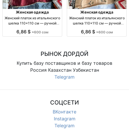
Женская одежда
Женская одежда
Женский платок из итальянского
Женский платок из итальянского
шелка 110×110 см — ручной
шелка 110×110 см — ручной
подгиб Жен. шелк. платок
подгиб Платок lux, итал. шелк,
6,86 $
6,86 $
≈600 сом
≈600 сом
110×110 см, итал. шелк, ручн.
110×110 см, ручной подгиб, пр-
подгиб, пр-во Китай, 600 сом
во Китай
РЫНОК ДОРДОЙ
Купить базу поставщиков и базу товаров
Россия Казахстан Узбекистан
Telegram
СОЦСЕТИ
ВКонтакте
Instagram
Telegram