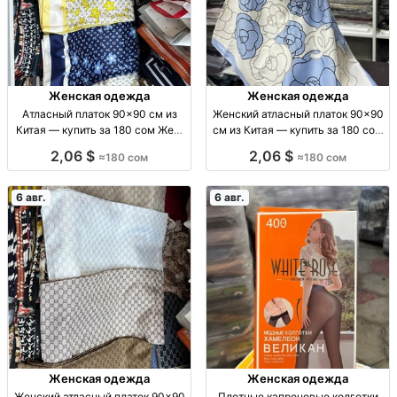
Женская одежда
Женская одежда
Атласный платок 90×90 см из
Женский атласный платок 90×90
Китая — купить за 180 сом Жен.
см из Китая — купить за 180 сом
атл. платок 90×90 см, пр-во
Платок жен., атлас, 90×90 см, пр-
2,06 $
2,06 $
≈180 сом
≈180 сом
Китай, 180 сом
во Китай.
6 авг.
6 авг.
Женская одежда
Женская одежда
Женский атласный платок 90×90
Плотные капроновые колготки