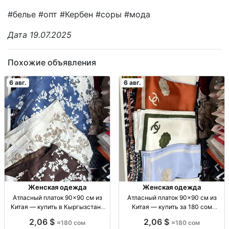
#белье #опт #Кербен #соры #мода
Дата 19.07.2025
Похожие объявления
6 авг.
6 авг.
Женская одежда
Женская одежда
Атласный платок 90×90 см из
Атласный платок 90×90 см из
Китая — купить в Кыргызстане
Китая — купить за 180 сом
Жен. атласный платок 90×90 см,
Атласный платок, 90×90 см, пр-
2,06 $
2,06 $
≈180 сом
≈180 сом
пр-во Китай, Дордой
во Китай, цена 180 сом