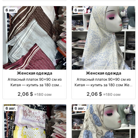
6 авг.
6 авг.
Женская одежда
Женская одежда
Атласный платок 90×90 см из
Атласный платок 90×90 см из
Китая — купить за 180 сом
Китая — купить за 180 сом Жен.
Платок женский, атлас, 90×90
атласный платок 90×90 см,
2,06 $
2,06 $
≈180 сом
≈180 сом
см, Китай, 180 сом
Китай, 180 сом.
6 авг.
6 авг.