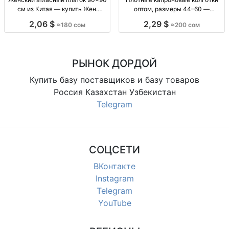
см из Китая — купить Жен.
оптом, размеры 44–60 —
атласный платок, 90×90 см, пр-
распродажа Плотн. капрон.
2,06 $
2,29 $
≈180 сом
≈200 сом
во Китай, 180 сом
колготки, р-р 44–54, 54–60, уп. 6
шт., 200 сом.
РЫНОК ДОРДОЙ
Купить базу поставщиков и базу товаров
Россия Казахстан Узбекистан
Telegram
СОЦСЕТИ
ВКонтакте
Instagram
Telegram
YouTube