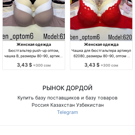
Женская одежда
Женская одежда
Бюстгальтер push-up оптом,
Чашка для бюстгальтера артикул
чашка B, размеры 80–90, артикул
62080, размеры 80–90, оптом в
6185 Бюстгальтер push-up,
Бишкеке Чашка C, арт. 62080,
3,43 $
3,43 $
≈300 сом
≈300 сом
чашка B, р-р 80–90, уп. 3 шт., опт,
тонкая, р-р 80/85/90, уп. 3 шт.,
300 сом/шт.
опт.
РЫНОК ДОРДОЙ
Купить базу поставщиков и базу товаров
Россия Казахстан Узбекистан
Telegram