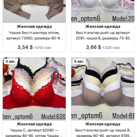
Женская одежда
Женская одежда
Чашка бюстгальтера оптом,
Бюстгальтер push-up артикул
артикул 73650, размеры 80–90
2081, чашка B, размеры 75–85
Чашка C, тонкая, р-р 80/85/90,
Бюстгальтер push-up, чашка B,
3,54 $
3,66 $
≈310 сом
≈320 сом
арт. 73650, уп. 6 шт., опт
р-ры 75/80/85, уп. 3 шт., 320 сом/
шт.
3 авг.
3 авг.
Женская одежда
Женская одежда
Чашка C, артикул 62080 —
Бюстгальтер push-up чашка B,
размеры 80–90, оптом Чашка C,
размеры 80–90, артикул 6185