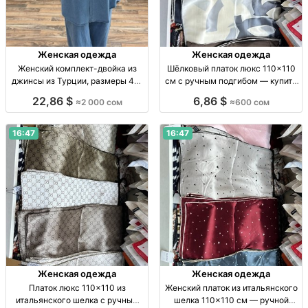
Женская одежда
Женская одежда
Женский комплект-двойка из
Шёлковый платок люкс 110×110
джинсы из Турции, размеры 48–
см с ручным подгибом — купить
58 Женский комплект-двойка из
за 600 сом Платок люкс, итал.
22,86 $
6,86 $
≈2 000 сом
≈600 сом
качественной джинсы, Турция,
шёлк, 110×110 см, ручн. подгиб,
р-ры 48–58, 2000 сом.
пр-во Китай, 600 сом
16:47
16:47
Женская одежда
Женская одежда
Платок люкс 110×110 из
Женский платок из итальянского
итальянского шелка с ручным
шелка 110×110 см — ручной