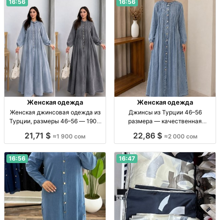
16:56
16:56
Женская одежда
Женская одежда
Женская джинсовая одежда из
Джинсы из Турции 46–56
Турции, размеры 46–56 — 1900
размера — качественная
сом Жен. одежда, джинса,
джинса, длина 140 см Джинсы из
21,71 $
22,86 $
≈1 900 сом
≈2 000 сом
Турция, р-р 46–56, 1900 сом
Турции, р-р 46–56, качеств.
джинса, дл. 140 см, 2000 сом
16:56
16:47