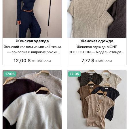
Женская одежда
Женская одежда
Женский костюм из мягкой ткани
Женская одежда MONE
— лонгслив и широкие брюки
COLLECTION — модель стандарт
Жен. брючный костюм: лонгслив
в 6 нюдовых оттенках Женская
12,00 $
7,77 $
≈1 050 сом
≈680 сом
с дл. рукавом, широкие брюки на
одежда, р-р стандарт, 6 нюд.
резинке; мягк. ткань; цв.: серый,
оттенков, собств. пр-во, 680 сом
черн
17:06
17:05