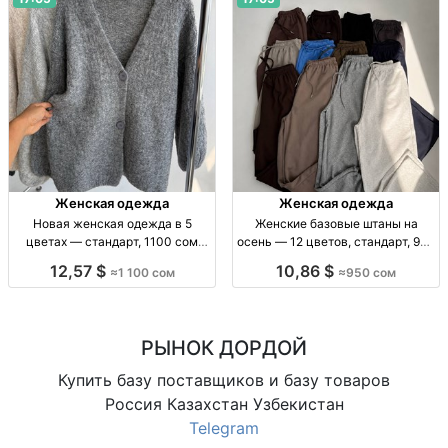
Женская одежда
Женская одежда
Новая женская одежда в 5
Женские базовые штаны на
цветах — стандарт, 1100 сом
осень — 12 цветов, стандарт, 950
Жен. одежда, новинка, стандарт,
сом Жен. баз. штаны, осень, р-р
12,57 $
10,86 $
≈1 100 сом
≈950 сом
5 цв., огр. партия, 1100 сом
стандарт, 12 цв., собств. пр-во,
950 сом
РЫНОК ДОРДОЙ
Купить базу поставщиков и базу товаров
Россия Казахстан Узбекистан
Telegram