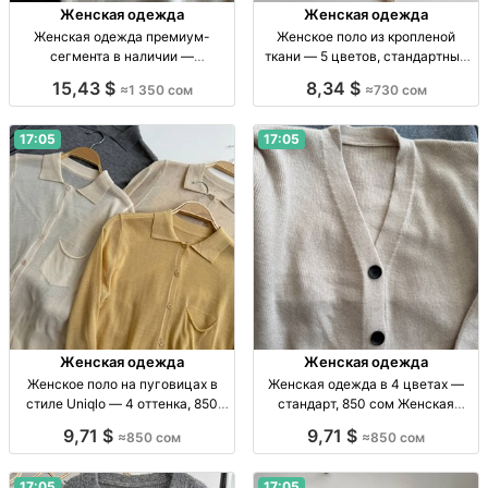
Женская одежда
Женская одежда
Женская одежда премиум-
Женское поло из кропленой
сегмента в наличии —
ткани — 5 цветов, стандартный
ограниченная коллекция Жен.
размер Жен. поло, кроп. ткань, р-
15,43 $
8,34 $
≈1 350 сом
≈730 сом
одежда, новая, стандарт/
р стандарт, 5 цв.
премиум, собств. пр-во, в
наличии, огр. кол-во, 1350 сом
17:05
17:05
Женская одежда
Женская одежда
Женское поло на пуговицах в
Женская одежда в 4 цветах —
стиле Uniqlo — 4 оттенка, 850
стандарт, 850 сом Женская
сом Жен. поло на пуговицах,
одежда, 4 цвета, р-р стандарт,
9,71 $
9,71 $
≈850 сом
≈850 сом
стандартный р-р, 4 оттенка,
собств. пр-во, 850 сом
мягкая износостойкая ткань, 850
сом.
17:05
17:05