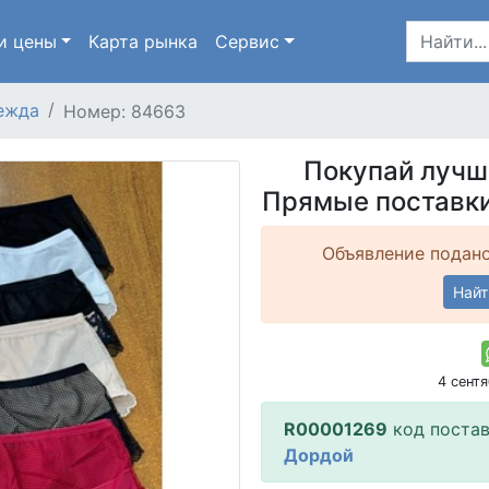
и цены
Карта
рынка
Сервис
ежда
Номер: 84663
Покупай лучш
Прямые поставки
Объявление подано
Найт
4 сент
R00001269
код поста
Дордой