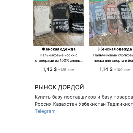
Женская одежда
Женская одежда
Пальчиковые носки с
Пальчиковые хлопков
стоперами из 100% хлопка
носки для спорта и йо
оптом, упаковка 10 пар
оптом — упаковка 10 ш
1,43 $
1,14 $
≈125 сом
≈100 сом
оптом производство
оптом производство
Россия
Киргизия
РЫНОК ДОРДОЙ
Купить базу поставщиков и базу товаро
Россия Казахстан Узбекистан
Таджикист
Telegram