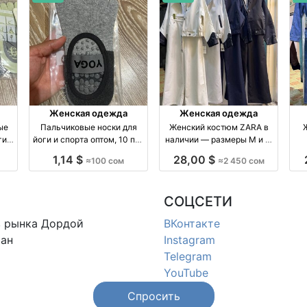
Женская одежда
Женская одежда
ые
Пальчиковые носки для
Женский костюм ZARA в
ги
йоги и спорта оптом, 10 пар
наличии — размеры M и L,
тук
в упаковке оптом
4 цвета
ко
1,14 $
28,00 $
≈100 сом
≈2 450 сом
производство Россия
СОЦСЕТИ
в
рынка Дордой
ВКонтакте
ан
Instagram
Telegram
YouTube
Спросить