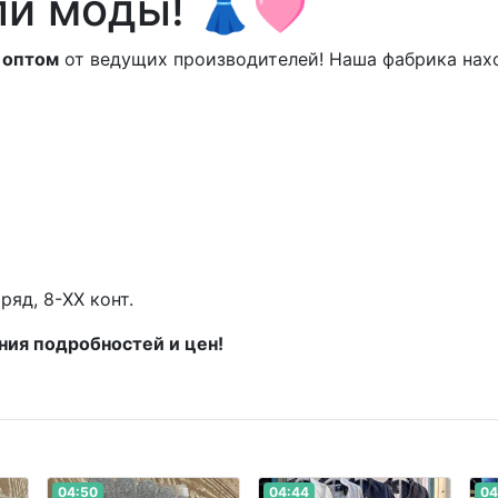
ли моды! 👗🩷
 оптом
от ведущих производителей! Наша фабрика нахо
ряд, 8-XX конт.
ния подробностей и цен!
04:50
04:44
04