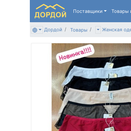
Поставщики
Товары
Дордой
Женская од
Товары