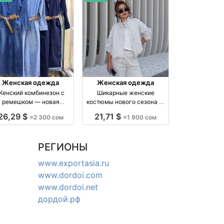
Женская одежда
Женская одежда
Женский комбинезон с
Шикарные женские
ремешком — новая
костюмы нового сезона —
ллекция, размеры M и L
размер стандарт, 1900 сом
26,29 $
21,71 $
≈2 300 сом
≈1 900 сом
производство Киргизия
РЕГИОНЫ
www.exportasia.ru
www.dordoi.com
www.dordoi.net
дордой.рф