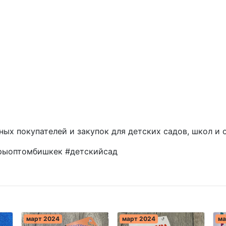
ых покупателей и закупок для детских садов, школ и 
рыоптомбишкек #детскийсад
март 2024
март 2024
ма