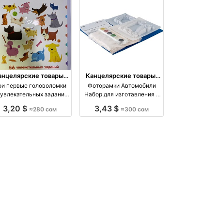
анцелярские товары,
Канцелярские товары,
книги, учебники
книги, учебники
и первые головоломки
Фоторамки Автомобили
 увлекательных заданий
Набор для изготавления и
Фирма
росписи
3,20 $
3,43 $
≈280 сом
≈300 сом