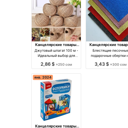
Канцелярские товары,
Канцелярские товар
книги, учебники
книги, учебники
Джутовый шпагат 100 м -
Блестящие песочны
Идеальный выбор для
подарочные обертки 
вашего творчества оптом
сыпятся Размер опто
2,86 $
3,43 $
≈250 сом
≈300 сом
производство Киргизия
производство Киргиз
янв. 2024
Канцелярские товары,