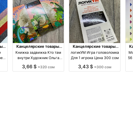
ы,
Канцелярские товары,
Канцелярские товары,
К
книги, учебники
книги, учебники
е
Книжка задвижка Кто там
логикУМ Игра головоломка
Мо
не
внутри Художник Ольга
Для 1 игрока Цена 300 сом
56
м
Сеидова
3,66 $
3,43 $
≈320 сом
≈300 сом
ия