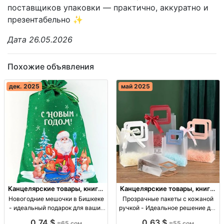
поставщиков упаковки — практично, аккуратно и
презентабельно ✨
Дата 26.05.2026
Похожие объявления
дек. 2025
май 2025
Канцелярские товары, книги,
Канцелярские товары, книги,
учебники
учебники
Новогодние мешочки в Бишкеке
Прозрачные пакеты с кожаной
- идеальный подарок для ваших
ручкой - Идеальное решение для
близких! Новогодние мешочки
подарков Прозр. пакеты с кож.
0,74 $
0,63 $
≈65 сом
≈55 сом