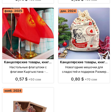
20x30см - 65 сом, 25x35см - 85
ручкой - от 55 сом! Размеры
сом, минимальный заказ 60
19x16, 22x21, 28x24, 32x26 см.
штук. Опт.
Опт от 12 шт.
февр. 2025
дек. 2024
Канцелярские товары, книги,
Канцелярские товары, книги,
учебники
учебники
Настольные флагштоки с
Новогодние мешочки для
флагами Кыргызстана -
сладостей и подарков Размер
стильное украшение для любого
опт Киргизия
0,57 $
0,80 $
≈50 сом
≈70 сом
офиса Флагштоки Кыргызстана,
стильные, устойч. от 50с
нояб. 2024