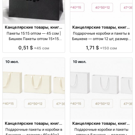
Канцелярские товары, книги,
Канцелярские товары, книги,
учебники
учебники
Пакеты 15:15 оптом — 45 сом |
Подарочные коробки и пакеты в
Бишкек Пакеты оптом 15×15
Бишкеке — оптом 12 шт, размеры
(15:15), фасовочные, для
60×40×15, 40×50×12
0,51 $
1,71 $
≈45 сом
≈150 сом
упаковки, цена 45 KGS
подарочные коробки, размеры
см: 60х40х15, 40х50х12,
47х36х10, 38х32х10, 32х26х10; от
10 июл.
10 июл.
12 шт; упаковка
Канцелярские товары, книги,
Канцелярские товары, книги,
учебники
учебники
Подарочные пакеты и коробки в
Подарочные коробки и пакеты
Бишкеке — размеры 60×40×15,
оптом в Бишкеке — размеры