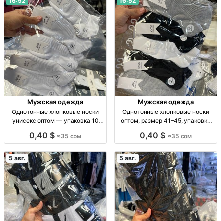
16:52
16:52
Мужская одежда
Мужская одежда
Однотонные хлопковые носки
Однотонные хлопковые носки
унисекс оптом — упаковка 10
оптом, размер 41–45, упаковка
пар Носки унисекс, х/б,
10 пар Носки х/б, однотн., р-р 41–
0,40 $
0,40 $
≈35 сом
≈35 сом
однотонные, р-р универс., уп. 10
45, уп. 10 шт., опт.
шт., опт.
5 авг.
5 авг.