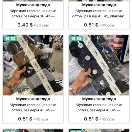
Мужская одежда
Мужская одежда
Короткие хлопковые носки
Мужские хлопковые носки
оптом, размеры 36–41 —
оптом, размер 41–45, упаковка
упаковка 10 пар Короткие х/б
10 пар Муж. хлопк. носки, дл., р-р
0,40 $
0,51 $
≈35 сом
≈45 сом
носки, р-р 36–41, однотонные, уп.
41–45, уп. 10 шт., опт.
10 шт., опт
16:52
16:52
Мужская одежда
Мужская одежда
Мужские хлопковые носки
Мужские хлопковые носки
оптом, размеры 41–45 —
оптом, размеры 41–45 —
упаковка 10 пар Муж. хлопк.
упаковка 10 пар Муж. х/б носки,
0,51 $
0,51 $
≈45 сом
≈45 сом
носки, р-р 41–45, уп. 10 шт., опт,
р-р 41–45, уп. 10 шт., опт.
45 сом/уп.