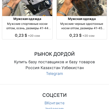
Мужская одежда
Мужская одежда
Мужские спортивные носки
Мужские черные однотонные
оптом, осень, размеры 41–44
носки оптом, размеры 41–45
Муж. спорт. носки, осень, р-р 41–
Муж. носки, однотн., черные, р-р
0,23 $
0,23 $
≈20 сом
≈20 сом
44, уп. 10 шт., опт.
41–45, уп. 10 пар, опт.
РЫНОК ДОРДОЙ
Купить базу поставщиков и базу товаров
Россия Казахстан Узбекистан
Telegram
СОЦСЕТИ
ВКонтакте
Instagram