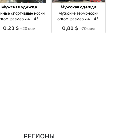
Мужская одежда
Мужская одежда
нные спортивные носки
Мужские термоноски
птом, размеры 41–45 |
оптом, размеры 41–45,
Упаковка 10 шт. оптом
упаковка 5 пар оптом
0,23 $
0,80 $
≈20 сом
≈70 сом
производство Россия
производство Киргизия
РЕГИОНЫ