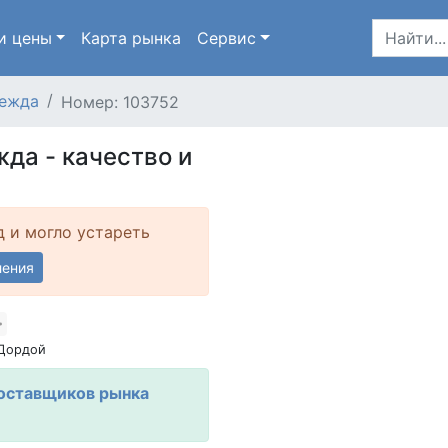
и цены
Карта
рынка
Сервис
ежда
Номер: 103752
да - качество и
д и могло устареть
ления
 Дордой
оставщиков рынка