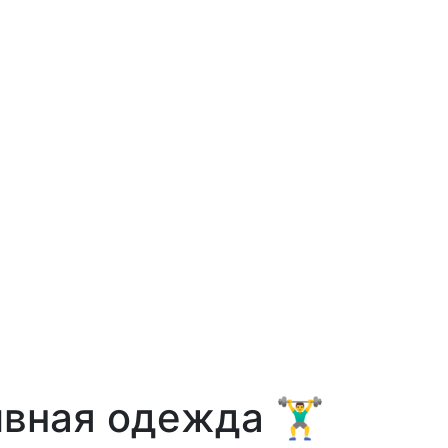
ая одежда 🏋️‍♂️