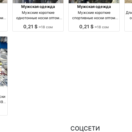
Мужская одежда
Мужская одежда
Мужские короткие
Мужские короткие
Дли
ом,
однотонные носки оптом,
спортивные носки оптом,
о
м
размеры 41–45 оптом
размеры 41–45 оптом
0,21 $
0,21 $
≈18 сом
≈18 сом
я
производство Киргизия
производство Киргизия
ски
39–
СОЦСЕТИ