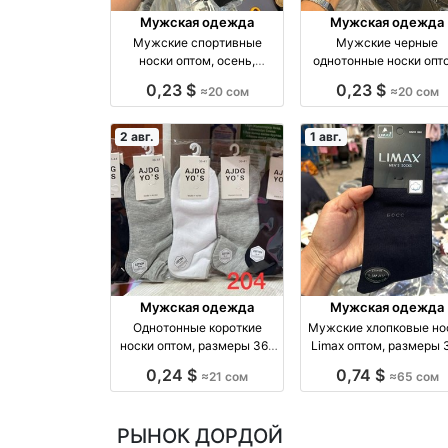
Мужская одежда
Мужская одежда
Мужские спортивные
Мужские черные
носки оптом, осень,
однотонные носки опт
размеры 41–44 оптом
размеры 41–45 опто
0,23 $
0,23 $
≈20 сом
≈20 сом
производство Россия
производство Росси
2 авг.
1 авг.
Мужская одежда
Мужская одежда
Однотонные короткие
Мужские хлопковые но
носки оптом, размеры 36–
Limax оптом, размеры 
45, упаковка 10 штук оптом
45 оптом производство
0,24 $
0,74 $
≈21 сом
≈65 сом
производство Россия
Россия
РЫНОК ДОРДОЙ