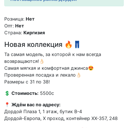
Розница:
Нет
Опт:
Нет
Страна:
Киргизия
Новая коллекция 🔥👖
Та самая модель, за которой к нам всегда
возвращаются!👌🏻
Самая мягкая и комфортная джинса😍
Проверенная посадка и лекало👌🏻
Размеры с 31 по 38!
💲
Стоимость:
5500с
📍
Ждём вас по адресу:
Дордой Плаза 1, 1 этаж, бутик В-4
Дордой-Европа, X проход, контейнер XX-357, 248