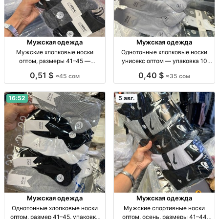
Мужская одежда
Мужская одежда
Мужские хлопковые носки
Однотонные хлопковые носки
оптом, размеры 41–45 —
унисекс оптом — упаковка 10
упаковка 10 пар Муж. х/б носки,
пар Носки унисекс, х/б,
0,51 $
0,40 $
≈45 сом
≈35 сом
р-р 41–45, уп. 10 шт., опт.
однотонные, р-р универс., уп. 10
шт., опт.
16:52
5 авг.
Мужская одежда
Мужская одежда
Однотонные хлопковые носки
Мужские спортивные носки
оптом, размер 41–45, упаковка
оптом, осень, размеры 41–44