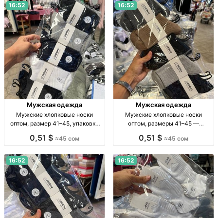
16:52
16:52
Мужская одежда
Мужская одежда
Мужские хлопковые носки
Мужские хлопковые носки
оптом, размер 41–45, упаковка
оптом, размеры 41–45 —
10 пар Муж. хлопк. носки, дл., р-р
упаковка 10 пар Муж. хлопк.
0,51 $
0,51 $
≈45 сом
≈45 сом
41–45, уп. 10 шт., опт.
носки, р-р 41–45, уп. 10 шт., опт,
45 сом/уп.
16:52
16:52