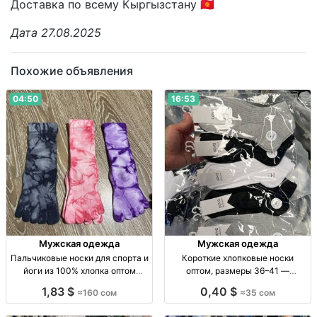
Доставка по всему Кыргызстану 🇰🇬
Дата 27.08.2025
Похожие объявления
04:50
16:53
Мужская одежда
Мужская одежда
Пальчиковые носки для спорта и
Короткие хлопковые носки
йоги из 100% хлопка оптом
оптом, размеры 36–41 —
Пальч. носки для спорта/йоги,
упаковка 10 пар Короткие х/б
1,83 $
0,40 $
≈160 сом
≈35 сом
100% х/б, р-р стандарт, уп. 10 шт.,
носки, р-р 36–41, однотонные, уп.
опт.
10 шт., опт