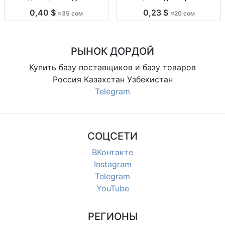
10 пар Носки х/б, однотн., р-р 41–
Муж. спорт. носки, осень, р-р 41–
0,40 $
0,23 $
≈35 сом
≈20 сом
45, уп. 10 шт., опт.
44, уп. 10 шт., опт.
РЫНОК ДОРДОЙ
Купить базу поставщиков и базу товаров
Россия Казахстан Узбекистан
Telegram
СОЦСЕТИ
ВКонтакте
Instagram
Telegram
YouTube
РЕГИОНЫ