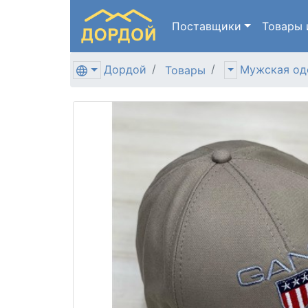
Поставщики
Товары
Дордой
Мужская од
Товары