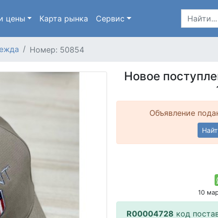
и цены
Карта
рынка
Сервис
ежда
Номер: 50854
Новое поступле
Объявление подан
Найт
10 ма
R00004728
код поста