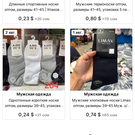
Длинные спортивные носки
Мужские термоноски оптом,
оптом, размеры 41–45 | Упаковка
размеры 41–45, упаковка 5 пар
10 шт. Спорт. носки опт, р-р 41–
Муж. термоноски, р-р 41–45, уп.
0,23 $
0,80 $
≈20 сом
≈70 сом
45, уп. 10 шт., 20 сом/уп.
5 шт., опт.
2 авг.
1 авг.
Мужская одежда
Мужская одежда
Однотонные короткие носки
Мужские хлопковые носки Limax
оптом, размеры 36–45, упаковка
оптом, размеры 39–45 Муж. х/б
10 штук Однотонные короткие
носки Limax, р-р 39–45, уп. 12
0,24 $
0,74 $
≈21 сом
≈65 сом
носки оптом, р-р 36–41 и 41–45,
пар, 65 сом.
уп. 10 шт., 21 сом/уп.