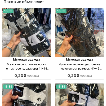
Похожие объявления
16:39
16:39
Мужская одежда
Мужская одежда
Мужские спортивные носки
Мужские черные однотонные
оптом, осень, размеры 41–44
носки оптом, размеры 41–45
Муж. спорт. носки, осень, р-р 41–
Муж. носки, однотн., черные, р-р
0,23 $
0,23 $
≈20 сом
≈20 сом
44, уп. 10 шт., опт.
41–45, уп. 10 пар, опт.
16:39
16:39