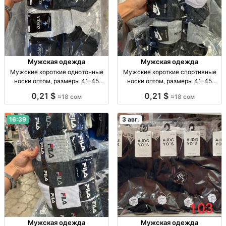
Мужская одежда
Мужская одежда
Мужские короткие однотонные
Мужские короткие спортивные
носки оптом, размеры 41–45
носки оптом, размеры 41–45
Муж. короткие однотон. носки, р-
Муж. спорт. носки, р-р 41–45, опт,
0,21 $
0,21 $
≈18 сом
≈18 сом
р 41–45, опт: 18 сом/пара, компл.
уп. 10 шт. — 180 сом
10 пар — 180 сом.
16:39
3 авг.
Мужская одежда
Мужская одежда