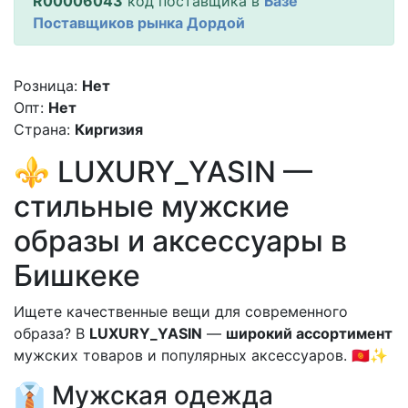
R00006043
код поставщика в
Базе
Поставщиков рынка Дордой
Розница:
Нет
Опт:
Нет
Страна:
Киргизия
⚜️ LUXURY_YASIN —
стильные мужские
образы и аксессуары в
Бишкеке
Ищете качественные вещи для современного
образа? В
LUXURY_YASIN
—
широкий ассортимент
мужских товаров и популярных аксессуаров. 🇰🇬✨
👔 Мужская одежда