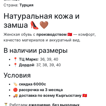
Страна:
Турция
Натуральная кожа и
замша 👠🤎
Женская обувь с
производством 🇹🇷
— комфорт,
качество материалов и аккуратный вид.
В наличии размеры
📍
ТЦ Маркс
: 36, 39, 40
📍
Дордой
: 37, 38, 39, 40
Условия
🏷️
скидка 6000с
🔴
рассрочка на 3 месяца
🚚
доставка по всему Кыргызстану 🇰🇬
⏳ Работаем
ежедневно, без выходных
.