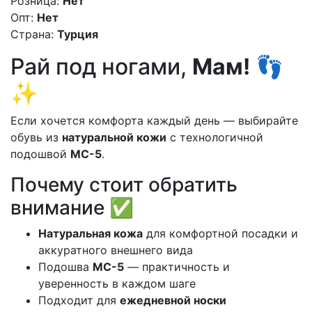
Розница:
Нет
Опт:
Нет
Страна:
Турция
Рай под ногами,
Мам!
👣
✨
Если хочется комфорта каждый день — выбирайте
обувь из
натуральной кожи
с технологичной
подошвой
МС-5
.
Почему стоит обратить
внимание ✅
Натуральная кожа
для комфортной посадки и
аккуратного внешнего вида
Подошва
МС-5
— практичность и
уверенность в каждом шаге
Подходит для
ежедневной носки