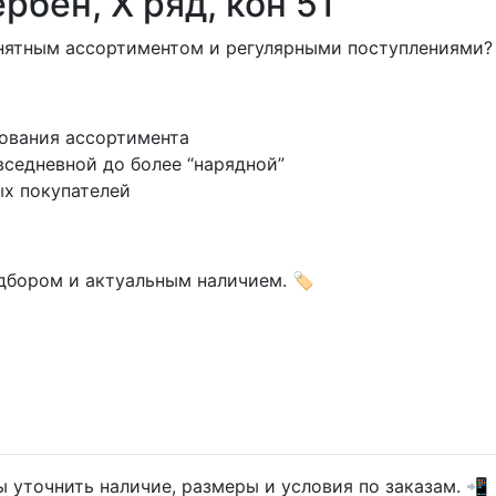
рбен, X ряд, кон 51
нятным ассортиментом и регулярными поступлениями? 
ования ассортимента
овседневной до более “нарядной”
х покупателей
бором и актуальным наличием. 🏷️
бы уточнить наличие, размеры и условия по заказам. 📲