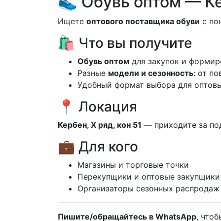
👟 Обувь оптом — Ке
Ищете
оптового поставщика обуви
с по
🛍️ Что вы получите
Обувь оптом
для закупок и формир
Разные
модели и сезонность
: от п
Удобный формат выбора для оптовы
📍 Локация
Кербен, X ряд, кон 51
— приходите за под
💼 Для кого
Магазины и торговые точки
Перекупщики и оптовые закупщики
Организаторы сезонных распродаж
Пишите/обращайтесь в WhatsApp
, что