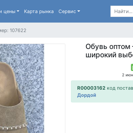
и цены
Карта
рынка
Сервис
ер: 107622
Обувь оптом —
широкий выб
2 ию
R00003162
код поста
Дордой