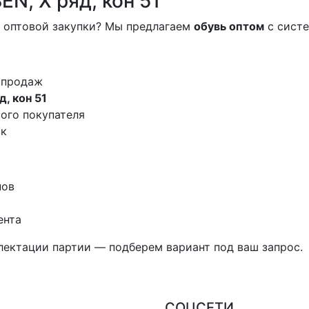
N, X ряд, кон 51
 оптовой закупки? Мы предлагаем
обувь оптом
с систе
 продаж
, кон 51
ого покупателя
ок
нов
ента
лектации партии — подберем вариант под ваш запрос.
СОЦСЕТИ