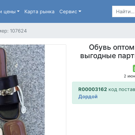
и цены
Карта
рынка
Сервис
ер: 107624
Обувь оптом
выгодные парт
2 ию
R00003162
код поста
Дордой