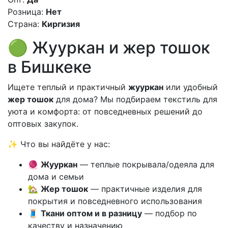
Розница:
Нет
Страна:
Киргизия
🟢 Жууркан и жер тошок
в Бишкеке
Ищете теплый и практичный
жууркан
или удобный
жер тошок
для дома? Мы подбираем текстиль для
уюта и комфорта: от повседневных решений до
оптовых закупок.
✨ Что вы найдёте у нас:
🧶
Жууркан
— теплые покрывала/одеяла для
дома и семьи
🏡
Жер тошок
— практичные изделия для
покрытия и повседневного использования
🧵
Ткани оптом и в разницу
— подбор по
качеству и назначению