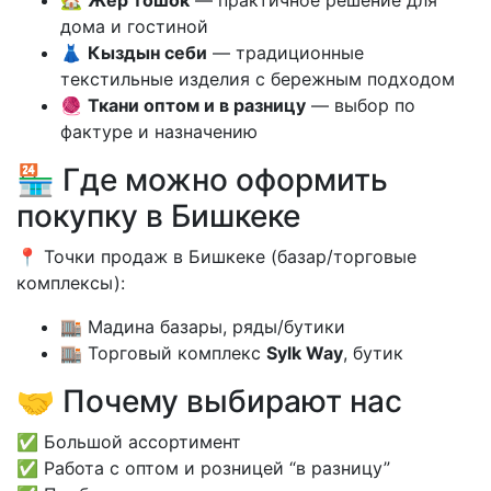
🏡
Жер тошок
— практичное решение для
дома и гостиной
👗
Кыздын себи
— традиционные
текстильные изделия с бережным подходом
🧶
Ткани оптом и в разницу
— выбор по
фактуре и назначению
🏪 Где можно оформить
покупку в Бишкеке
📍 Точки продаж в Бишкеке (базар/торговые
комплексы):
🏬 Мадина базары, ряды/бутики
🏬 Торговый комплекс
Sylk Way
, бутик
🤝 Почему выбирают нас
✅ Большой ассортимент
✅ Работа с оптом и розницей “в разницу”