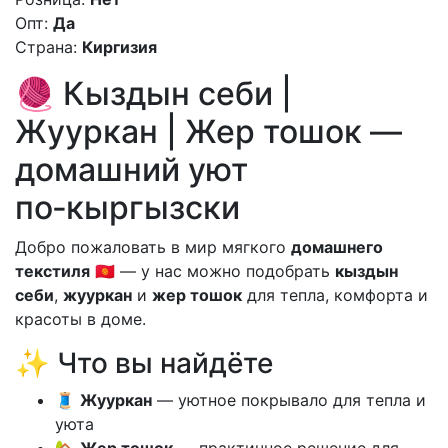
Опт:
Да
Страна:
Киргизия
🧶 Кыздын себи |
Жууркан | Жер тошок —
домашний уют
по‑кыргызски
Добро пожаловать в мир мягкого
домашнего
текстиля
🇰🇬 — у нас можно подобрать
кыздын
себи
,
жууркан
и
жер тошок
для тепла, комфорта и
красоты в доме.
✨ Что вы найдёте
🧵
Жууркан
— уютное покрывало для тепла и
уюта