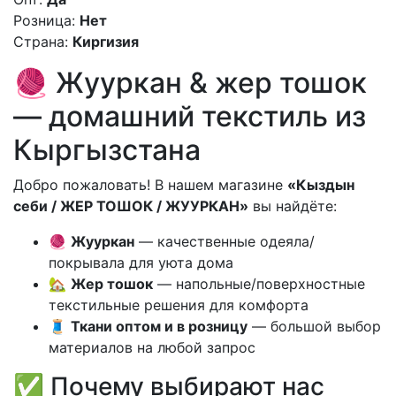
Розница:
Нет
Страна:
Киргизия
🧶 Жууркан & жер тошок
— домашний текстиль из
Кыргызстана
Добро пожаловать! В нашем магазине
«Кыздын
себи / ЖЕР ТОШОК / ЖУУРКАН»
вы найдёте:
🧶
Жууркан
— качественные одеяла/
покрывала для уюта дома
🏡
Жер тошок
— напольные/поверхностные
текстильные решения для комфорта
🧵
Ткани оптом и в розницу
— большой выбор
материалов на любой запрос
✅ Почему выбирают нас