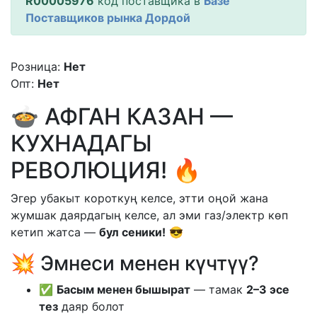
R00005976
код поставщика в
Базе
Поставщиков рынка Дордой
Розница:
Нет
Опт:
Нет
🍲 АФГАН КАЗАН —
КУХНАДАГЫ
РЕВОЛЮЦИЯ! 🔥
Эгер убакыт короткуң келсе, этти оңой жана
жумшак даярдагың келсе, ал эми газ/электр көп
кетип жатса —
бул сеники!
😎
💥 Эмнеси менен күчтүү?
✅
Басым менен бышырат
— тамак
2–3 эсе
тез
даяр болот