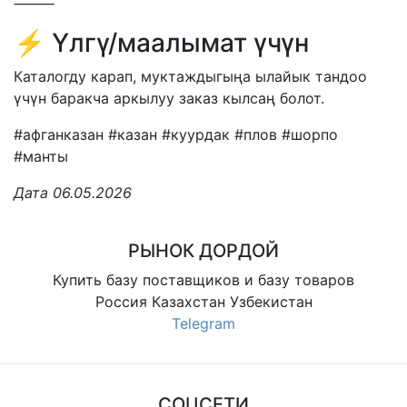
⸻
⚡️ Үлгү/маалымат үчүн
Каталогду карап, муктаждыгыңа ылайык тандоо
үчүн баракча аркылуу заказ кылсаң болот.
#афганказан #казан #куурдак #плов #шорпо
#манты
Дата 06.05.2026
РЫНОК ДОРДОЙ
Купить базу поставщиков и базу товаров
Россия Казахстан Узбекистан
Telegram
СОЦСЕТИ