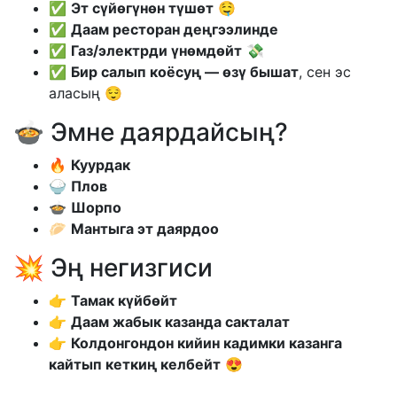
✅
Эт сүйөгүнөн түшөт
🤤
✅
Даам ресторан деңгээлинде
✅
Газ/электрди үнөмдөйт
💸
✅
Бир салып коёсуң — өзү бышат
, сен эс
аласың 😌
🍲 Эмне даярдайсың?
🔥
Куурдак
🍚
Плов
🍲
Шорпо
🥟
Мантыга эт даярдоо
💥 Эң негизгиси
👉
Тамак күйбөйт
👉
Даам жабык казанда сакталат
👉
Колдонгондон кийин кадимки казанга
кайтып кеткиң келбейт
😍