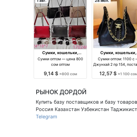
1 авг.
28 июл.
Сумки, кошельки,
Сумки, кошельки,
чемоданы
чемоданы
Сумки оптом — цена 800
Сумки оптом: 1100 с
сом оптом
Джунхай 2 пр 154, пост
оптом оптом
9,14 $
12,57 $
≈800 сом
≈1 100 со
РЫНОК ДОРДОЙ
Купить базу поставщиков и базу товаро
Россия Казахстан Узбекистан
Таджикист
Telegram