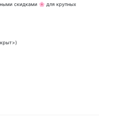
одными скидками 🌸 для крупных
скрыт>)