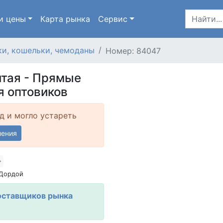
и цены
Карта
рынка
Сервис
и, кошельки, чемоданы
Номер: 84047
итая - Прямые
я оптовиков
д и могло устареть
ления
 Дордой
оставщиков рынка