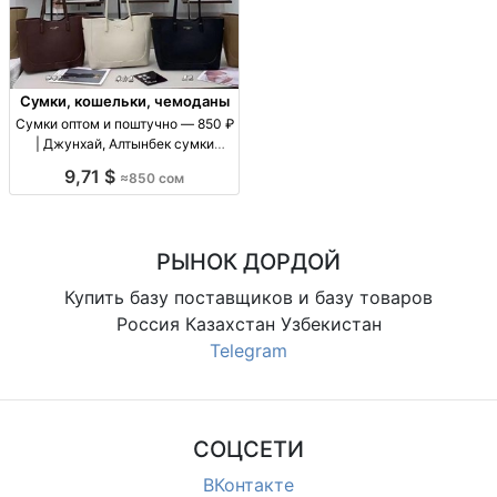
Сумки, кошельки, чемоданы
Сумки оптом и поштучно — 850 ₽
| Джунхай, Алтынбек сумки
оптом/в розницу, цену уточнять
9,71 $
≈850 сом
по модели, повседневные, для
магазинов и розницы
РЫНОК ДОРДОЙ
Купить базу поставщиков и базу товаров
Россия Казахстан Узбекистан
Telegram
СОЦСЕТИ
ВКонтакте