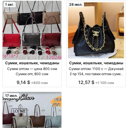
1 авг.
28 июл.
Сумки, кошельки, чемоданы
Сумки, кошельки, чемоданы
Сумки оптом — цена 800 сом
Сумки оптом: 1100 с — Джунхай
Сумки опт, 800 сом
2 пр 154, поставки оптом сумки
оптом (ассорт. «Джунхай 2 пр
9,14 $
12,57 $
≈800 сом
≈1 100 сом
154»), цена 1100 с, поставки для
розницы и маркетплейсов, опт/
пар
17 июл.