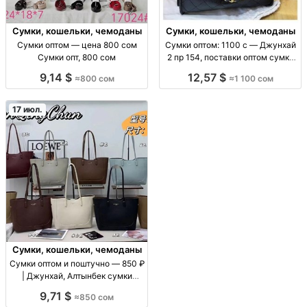
Сумки, кошельки, чемоданы
Сумки, кошельки, чемоданы
Сумки оптом — цена 800 сом
Сумки оптом: 1100 с — Джунхай
Сумки опт, 800 сом
2 пр 154, поставки оптом сумки
оптом (ассорт. «Джунхай 2 пр
9,14 $
12,57 $
≈800 сом
≈1 100 сом
154»), цена 1100 с, поставки для
розницы и маркетплейсов, опт/
пар
17 июл.
Сумки, кошельки, чемоданы
Сумки оптом и поштучно — 850 ₽
| Джунхай, Алтынбек сумки
оптом/в розницу, цену уточнять
9,71 $
≈850 сом
по модели, повседневные, для