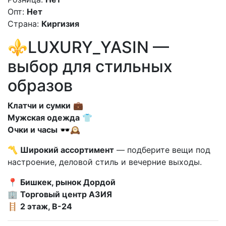
Опт:
Нет
Страна:
Киргизия
⚜️LUXURY_YASIN —
выбор для стильных
образов
Клатчи и сумки
💼
Мужская одежда
👕
Очки и часы
🕶🕰️
〽️
Широкий ассортимент
— подберите вещи под
настроение, деловой стиль и вечерние выходы.
📍
Бишкек, рынок Дордой
🏢
Торговый центр АЗИЯ
🪜
2 этаж, В-24