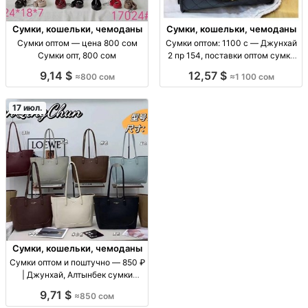
Сумки, кошельки, чемоданы
Сумки, кошельки, чемоданы
Сумки оптом — цена 800 сом
Сумки оптом: 1100 с — Джунхай
Сумки опт, 800 сом
2 пр 154, поставки оптом сумки
оптом (ассорт. «Джунхай 2 пр
9,14 $
12,57 $
≈800 сом
≈1 100 сом
154»), цена 1100 с, поставки для
розницы и маркетплейсов, опт/
пар
17 июл.
Сумки, кошельки, чемоданы
Сумки оптом и поштучно — 850 ₽
| Джунхай, Алтынбек сумки
оптом/в розницу, цену уточнять
9,71 $
≈850 сом
по модели, повседневные, для