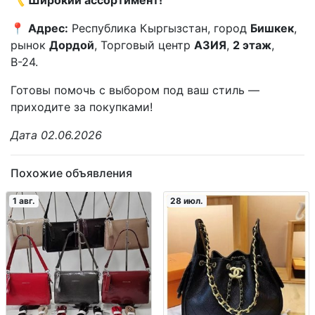
〽️
Широкий ассортимент!
📍
Адрес:
Республика Кыргызстан, город
Бишкек
,
рынок
Дордой
, Торговый центр
АЗИЯ
,
2 этаж
,
В-24.
Готовы помочь с выбором под ваш стиль —
приходите за покупками!
Дата 02.06.2026
Похожие объявления
1 авг.
28 июл.