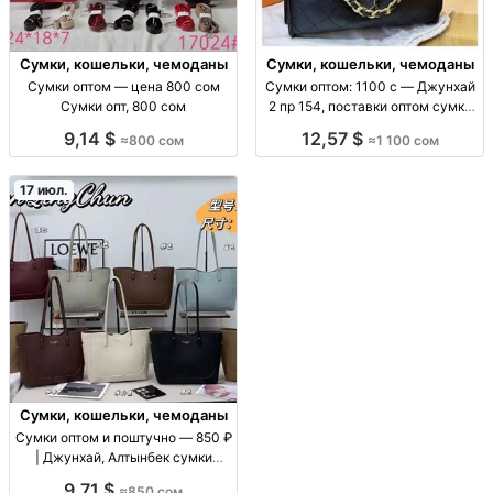
Сумки, кошельки, чемоданы
Сумки, кошельки, чемоданы
Сумки оптом — цена 800 сом
Сумки оптом: 1100 с — Джунхай
Сумки опт, 800 сом
2 пр 154, поставки оптом сумки
оптом (ассорт. «Джунхай 2 пр
9,14 $
12,57 $
≈800 сом
≈1 100 сом
154»), цена 1100 с, поставки для
розницы и маркетплейсов, опт/
пар
17 июл.
Сумки, кошельки, чемоданы
Сумки оптом и поштучно — 850 ₽
| Джунхай, Алтынбек сумки
оптом/в розницу, цену уточнять
9,71 $
≈850 сом