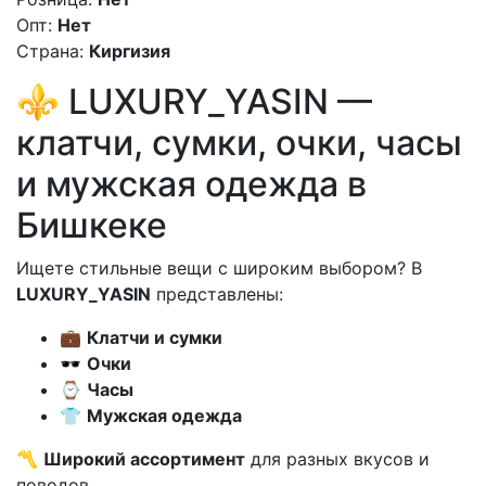
Опт:
Нет
Страна:
Киргизия
⚜️ LUXURY_YASIN —
клатчи, сумки, очки, часы
и мужская одежда в
Бишкеке
Ищете стильные вещи с широким выбором? В
LUXURY_YASIN
представлены:
💼
Клатчи и сумки
🕶
Очки
⌚
Часы
👕
Мужская одежда
〽️
Широкий ассортимент
для разных вкусов и
поводов.