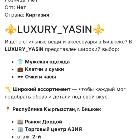
Опт:
Нет
Страна:
Киргизия
⚜️LUXURY_YASIN⚜️
Ищете стильные вещи и аксессуары в Бишкеке? В
LUXURY_YASIN
представлен широкий выбор:
👕
Мужская одежда
💼
Клатчи и сумки
🕶
Очки и часы
〽️
Широкий ассортимент
— чтобы каждый мог
подобрать образ и детали под свой вкус.
📍
Республика Кыргызстан, г. Бишкек
🏬
Рынок Дордой
🏢
Торговый центр АЗИЯ
этаж:
2-й