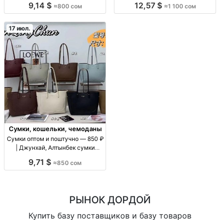
9,14 $
12,57 $
≈800 сом
≈1 100 сом
154»), цена 1100 с, поставки для
розницы и маркетплейсов, опт/
пар
17 июл.
Сумки, кошельки, чемоданы
Сумки оптом и поштучно — 850 ₽
| Джунхай, Алтынбек сумки
оптом/в розницу, цену уточнять
9,71 $
≈850 сом
по модели, повседневные, для
магазинов и розницы
РЫНОК ДОРДОЙ
Купить базу поставщиков и базу товаров