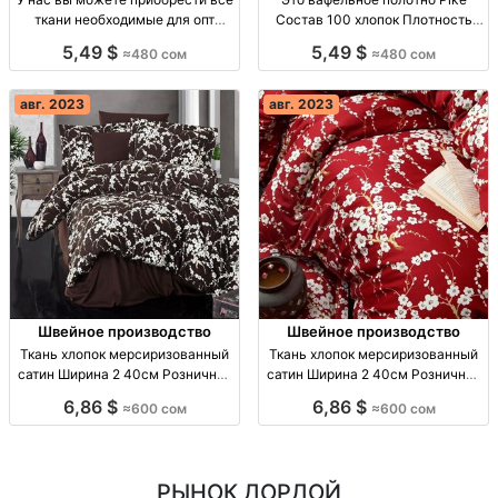
ткани необходимые для опт
Состав 100 хлопок Плотность
Турция
опт Турция
5,49 $
5,49 $
≈480 сом
≈480 сом
авг. 2023
авг. 2023
Швейное производство
Швейное производство
Ткань хлопок мерсиризованный
Ткань хлопок мерсиризованный
сатин Ширина 2 40см Розничная
сатин Ширина 2 40см Розничная
опт Турция
опт Турция
6,86 $
6,86 $
≈600 сом
≈600 сом
РЫНОК ДОРДОЙ