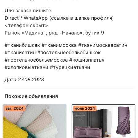
Для заказа пишите
Direct / WhatsApp (ссылка в шапке профиля)
<телефон скрыт>
Рынок «Мадина», ряд «Начало», бутик 9
#тканибишкек #тканимосква #тканимосквасатин
#тканисатин #постельноебельебишкек
#постельноебельемосква #пошивплатья
#хлопковыеткани #турецкиеткани
Дата 27.08.2023
Похожие объявления
авг. 2024
июнь 2024