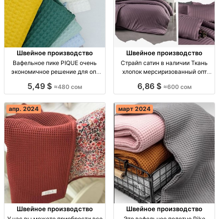
Швейное производство
Швейное производство
Вафельное пике PIQUE очень
Страйп сатин в наличии Ткань
экономичное решение для опт
хлопок мерсиризованный опт
Турция
Турция
5,49 $
6,86 $
≈480 сом
≈600 сом
апр. 2024
март 2024
Швейное производство
Швейное производство
У нас вы можете приобрести все
Это вафельное полотно Pike